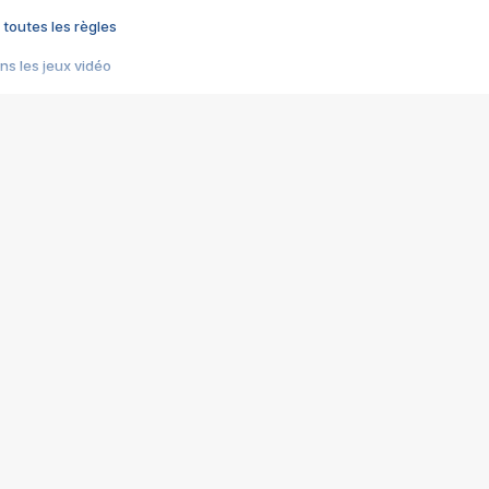
 toutes les règles
s les jeux vidéo
us choquant de Rockstar ? - Le scandale BULLY
e plus moche de Steam
du RÊVE tourne au CAUCHEMAR
pendant 8 heures
it… à tort
umiliés par un jeu vidéo
ire - Final Fantasy 8
ti un empire - Age of Empires
story DOFUS
tard, il crée l'un des pires jeux de tous les temps, MindsEye.